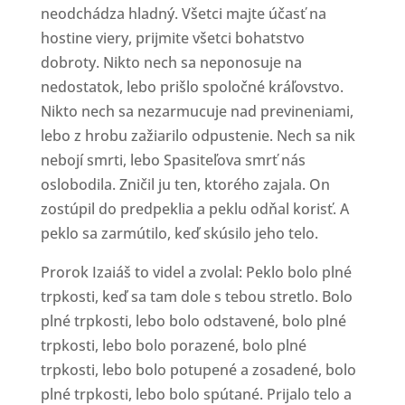
neodchádza hladný. Všetci majte účasť na
hostine viery, prijmite všetci bohatstvo
dobroty. Nikto nech sa neponosuje na
nedostatok, lebo prišlo spoločné kráľovstvo.
Nikto nech sa nezarmucuje nad previneniami,
lebo z hrobu zažiarilo odpustenie. Nech sa nik
nebojí smrti, lebo Spasiteľova smrť nás
oslobodila. Zničil ju ten, ktorého zajala. On
zostúpil do predpeklia a peklu odňal korisť. A
peklo sa zarmútilo, keď skúsilo jeho telo.
Prorok Izaiáš to videl a zvolal: Peklo bolo plné
trpkosti, keď sa tam dole s tebou stretlo. Bolo
plné trpkosti, lebo bolo odstavené, bolo plné
trpkosti, lebo bolo porazené, bolo plné
trpkosti, lebo bolo potupené a zosadené, bolo
plné trpkosti, lebo bolo spútané. Prijalo telo a