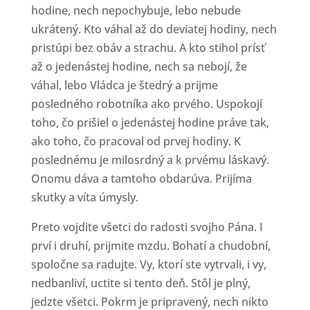
hodine, nech nepochybuje, lebo nebude
ukrátený. Kto váhal až do deviatej hodiny, nech
pristúpi bez obáv a strachu. A kto stihol prísť
až o jedenástej hodine, nech sa nebojí, že
váhal, lebo Vládca je štedrý a prijme
posledného robotníka ako prvého. Uspokojí
toho, čo prišiel o jedenástej hodine práve tak,
ako toho, čo pracoval od prvej hodiny. K
poslednému je milosrdný a k prvému láskavý.
Onomu dáva a tamtoho obdarúva. Prijíma
skutky a víta úmysly.
Preto vojdite všetci do radosti svojho Pána. I
prví i druhí, prijmite mzdu. Bohatí a chudobní,
spoločne sa radujte. Vy, ktorí ste vytrvali, i vy,
nedbanliví, uctite si tento deň. Stôl je plný,
jedzte všetci. Pokrm je pripravený, nech nikto