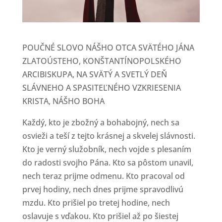
POUČNÉ SLOVO NÁŠHO OTCA SVÄTÉHO JÁNA
ZLATOÚSTEHO, KONŠTANTÍNOPOLSKÉHO
ARCIBISKUPA, NA SVÄTÝ A SVETLÝ DEŇ
SLÁVNEHO A SPASITEĽNÉHO VZKRIESENIA
KRISTA, NÁŠHO BOHA
Každý, kto je zbožný a bohabojný, nech sa
osvieži a teší z tejto krásnej a skvelej slávnosti.
Kto je verný služobník, nech vojde s plesaním
do radosti svojho Pána. Kto sa pôstom unavil,
nech teraz prijme odmenu. Kto pracoval od
prvej hodiny, nech dnes prijme spravodlivú
mzdu. Kto prišiel po tretej hodine, nech
oslavuje s vďakou. Kto prišiel až po šiestej