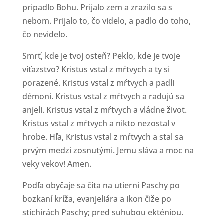
pripadlo Bohu. Prijalo zem a zrazilo sa s
nebom. Prijalo to, čo videlo, a padlo do toho,
čo nevidelo.
Smrť, kde je tvoj osteň? Peklo, kde je tvoje
víťazstvo? Kristus vstal z mŕtvych a ty si
porazené. Kristus vstal z mŕtvych a padli
démoni. Kristus vstal z mŕtvych a radujú sa
anjeli. Kristus vstal z mŕtvych a vládne život.
Kristus vstal z mŕtvych a nikto nezostal v
hrobe. Hľa, Kristus vstal z mŕtvych a stal sa
prvým medzi zosnutými. Jemu sláva a moc na
veky vekov! Amen.
Podľa obyčaje sa číta na utierni Paschy po
bozkaní kríža, evanjeliára a ikon čiže po
stichirách Paschy; pred suhubou ekténiou.