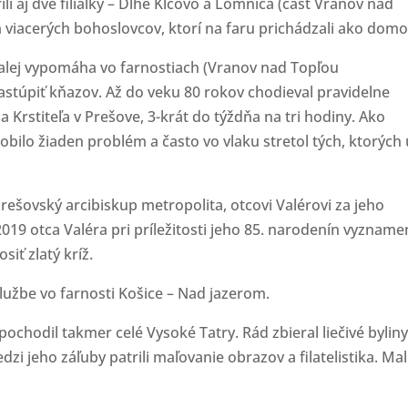
i aj dve filiálky – Dlhé Klčovo a Lomnica (časť Vranov nad
m viacerých bohoslovcov, ktorí na faru prichádzali ako domo
ďalej vypomáha vo farnostiach (Vranov nad Topľou
stúpiť kňazov. Až do veku 80 rokov chodieval pravidelne
Krstiteľa v Prešove, 3-krát do týždňa na tri hodiny. Ako
bilo žiaden problém a často vo vlaku stretol tých, ktorých 
prešovský arcibiskup metropolita, otcovi Valérovi za jeho
019 otca Valéra pri príležitosti jeho 85. narodenín vyzname
siť zlatý kríž.
lužbe vo farnosti Košice – Nad jazerom.
pochodil takmer celé Vysoké Tatry. Rád zbieral liečivé byliny
i jeho záľuby patrili maľovanie obrazov a filatelistika. Mal