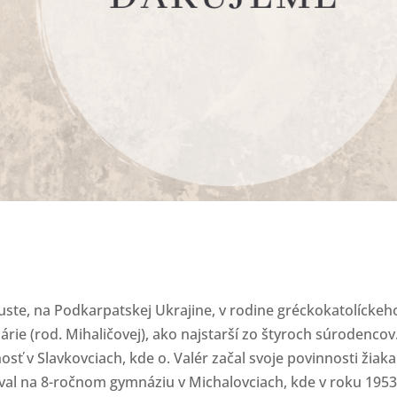
huste, na Podkarpatskej Ukrajine, v rodine gréckokatolíckeh
rie (rod. Mihaličovej), ako najstarší zo štyroch súrodencov
sť v Slavkovciach, kde o. Valér začal svoje povinnosti žiaka
oval na 8-ročnom gymnáziu v Michalovciach, kde v roku 195