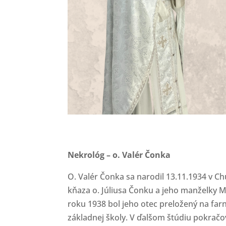
Nekrológ – o. Valér Čonka
O. Valér Čonka sa narodil 13.11.1934 v C
kňaza o. Júliusa Čonku a jeho manželky Má
roku 1938 bol jeho otec preložený na farno
základnej školy. V ďalšom štúdiu pokrač