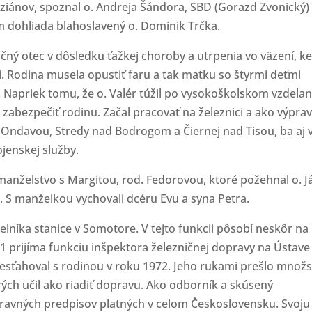
eziánov, spoznal o. Andreja Šándora, SBD (Gorazd Zvonický)
m dohliada blahoslavený o. Dominik Trčka.
očný otec v dôsledku ťažkej choroby a utrpenia vo väzení, k
i. Rodina musela opustiť faru a tak matku so štyrmi deťmi
 Napriek tomu, že o. Valér túžil po vysokoškolskom vzdelan
abezpečiť rodinu. Začal pracovať na železnici a ako výpra
d Ondavou, Stredy nad Bodrogom a Čiernej nad Tisou, ba aj 
jenskej služby.
manželstvo s Margitou, rod. Fedorovou, ktoré požehnal o. J
 S manželkou vychovali dcéru Evu a syna Petra.
elníka stanice v Somotore. V tejto funkcii pôsobí neskôr na
1 prijíma funkciu inšpektora železničnej dopravy na Ústave
resťahoval s rodinou v roku 1972. Jeho rukami prešlo množ
rých učil ako riadiť dopravu. Ako odborník a skúsený
pravných predpisov platných v celom Československu. Svoju