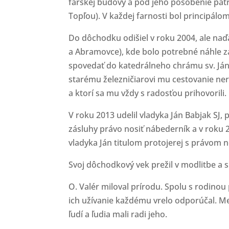
farskej budovy a pod jeho pôsobenie patril
Topľou). V každej farnosti bol principálo
Do dôchodku odišiel v roku 2004, ale na
a Abramovce), kde bolo potrebné náhle za
spovedať do katedrálneho chrámu sv. Jána 
starému železničiarovi mu cestovanie nero
a ktorí sa mu vždy s radosťou prihovorili.
V roku 2013 udelil vladyka Ján Babjak SJ, 
zásluhy právo nosiť nábederník a v roku 2
vladyka Ján titulom protojerej s právom no
Svoj dôchodkový vek prežil v modlitbe a s
O. Valér miloval prírodu. Spolu s rodinou 
ich užívanie každému vrelo odporúčal. Medz
ľudí a ľudia mali radi jeho.