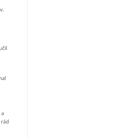
v.
učil
nal
 a
 rád