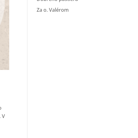
Za o. Valérom
o
. V
3