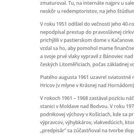
zmaturoval. Tu, na internáte najprv u sal
neskôr u redemptoristov, na jeho štúdiu
V roku 1951 odišiel do večnosti jeho 40-r
nepodpísal prestup do pravoslávnej cirkv
prichýlili v pastierskom dome v Kačanove.
vzdal sa ho, aby pomohol mame finančne z
a svoje prvé vlaky vypravil z Bánoviec na
českých Litoměřiciach, počas základnej vo
Piatého augusta 1961 uzavrel sviatostné 
Hricov (v mlyne v Krásnej nad Hornádom).
V rokoch 1961 – 1968 zastával pozíciu náč
stanici v Moldave nad Bodvou. V roku 197
podnikovej výchovy v Košiciach, kde sa p
výpravcov, výhybkárov, vlakvedúcich, kto
„predpisár“ sa zúčastňoval na tvorbe do