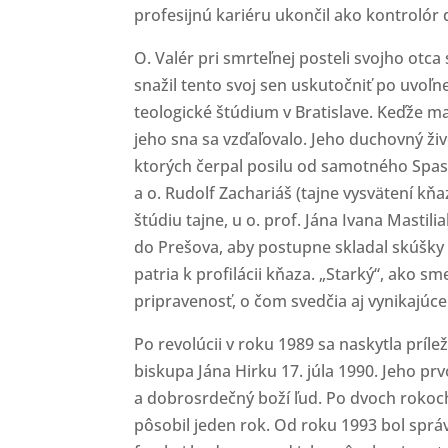
profesijnú kariéru ukončil ako kontrolór
O. Valér pri smrteľnej posteli svojho otca
snažil tento svoj sen uskutočniť po uvoľne
teologické štúdium v Bratislave. Keďže m
jeho sna sa vzďaľovalo. Jeho duchovný živ
ktorých čerpal posilu od samotného Spasit
a o. Rudolf Zachariáš (tajne vysvätení k
štúdiu tajne, u o. prof. Jána Ivana Masti
do Prešova, aby postupne skladal skúšky
patria k profilácii kňaza. „Starký“, ako sm
pripravenosť, o čom svedčia aj vynikajúc
Po revolúcii v roku 1989 sa naskytla prílež
biskupa Jána Hirku 17. júla 1990. Jeho pr
a dobrosrdečný boží ľud. Po dvoch rokoch
pôsobil jeden rok. Od roku 1993 bol správ