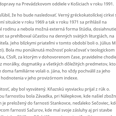
 dopravy na Prevádzkovom oddiele v Košiciach v roku 1991.
 sľúbil, že ho bude nasledovať. Verný gréckokatolíckej cirkvi 
ní situácie v roku 1969 a tak v roku 1971 sa prihlásil na
al rodinu a nebola možná externá forma štúdia, dosiahnuti
ot sa prehlboval účasťou na denných svätých liturgiách, na
eľa. Jeho blízkymi priateľmi v tomto období boli o. Július M
ňazi). Bola mu ponúknutá možnosť pokračovať v teologickom
liaka, CSsR, za ktorým v dohovorenom čase, pravidelne chodi
 z morálky, dogmatiky a všetkých dôležitých predmetov, kto
e doma familiárne volali o. Jána, ho vždy pochválil za jeho
e hodnotenia v jeho provizórnom indexe.
itosť, aby bol vysvätený. Kňazskú vysviacku prijal z rúk o.
vou farnosťou bola Závadka, pri Nálepkove, kde našiel zbož
 je preložený do farnosti Stankovce, neďaleko Sečoviec, kd
com farnosti Sačurov, kde mal svoje zásluhy aj pri stavbe