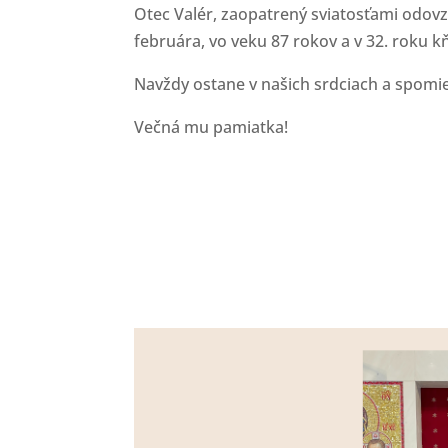
Otec Valér, zaopatrený sviatosťami odovz
februára, vo veku 87 rokov a v 32. roku k
Navždy ostane v našich srdciach a spomi
Večná mu pamiatka!