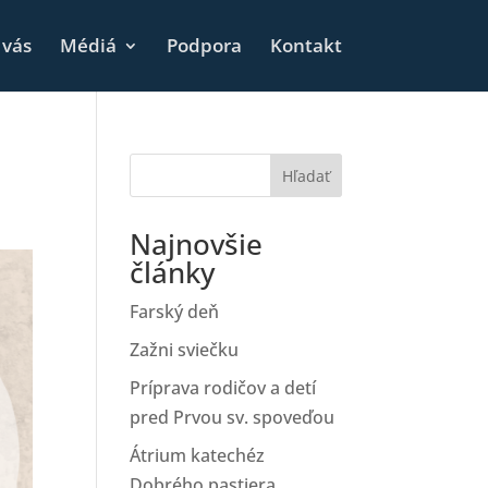
 vás
Médiá
Podpora
Kontakt
Hľadať
Najnovšie
články
Farský deň
Zažni sviečku
Príprava rodičov a detí
pred Prvou sv. spoveďou
Átrium katechéz
Dobrého pastiera