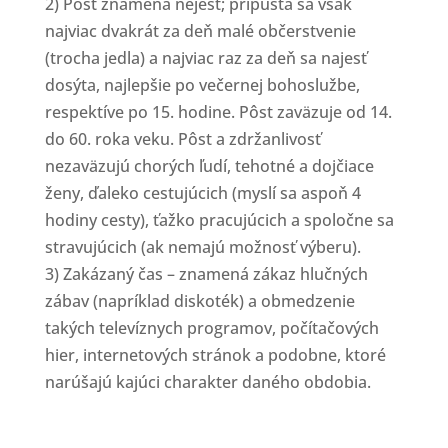
2) Pôst znamená nejesť; pripúšťa sa však
najviac dvakrát za deň malé občerstvenie
(trocha jedla) a najviac raz za deň sa najesť
dosýta, najlepšie po večernej bohoslužbe,
respektíve po 15. hodine. Pôst zaväzuje od 14.
do 60. roka veku. Pôst a zdržanlivosť
nezaväzujú chorých ľudí, tehotné a dojčiace
ženy, ďaleko cestujúcich (myslí sa aspoň 4
hodiny cesty), ťažko pracujúcich a spoločne sa
stravujúcich (ak nemajú možnosť výberu).
3) Zakázaný čas – znamená zákaz hlučných
zábav (napríklad diskoték) a obmedzenie
takých televíznych programov, počítačových
hier, internetových stránok a podobne, ktoré
narúšajú kajúci charakter daného obdobia.