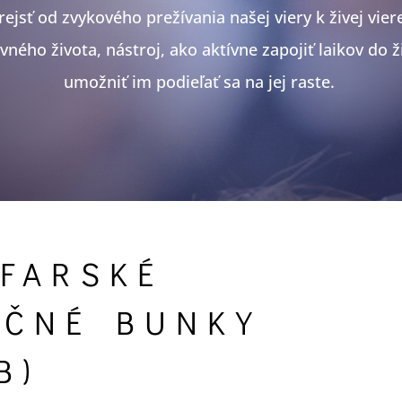
rejsť od zvykového prežívania našej viery k živej vier
ného života, nástroj, ako aktívne zapojiť laikov do ži
umožniť im podieľať sa na jej raste.
FARSKÉ
AČNÉ BUNKY
B)