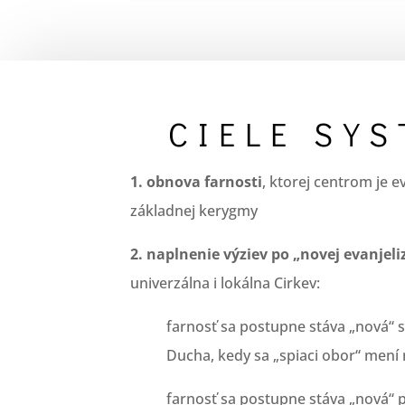
CIELE SY
1. obnova farnosti
, ktorej centrom je 
základnej kerygmy
2. naplnenie výziev po „novej evanjeliz
univerzálna i lokálna Cirkev:
farnosť sa postupne stáva „nová“ 
Ducha, kedy sa „spiaci obor“ mení
farnosť sa postupne stáva „nová“ 