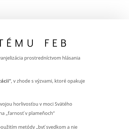
STÉMU
FEB
evanjelizácia prostredníctvom hlásania
ácii“
, v zhode s výzvami, ktoré opakuje
svojou horlivosťou v moci Svätého
 na „farnosť v plameňoch“
použitím metódy „byť svedkom a nie