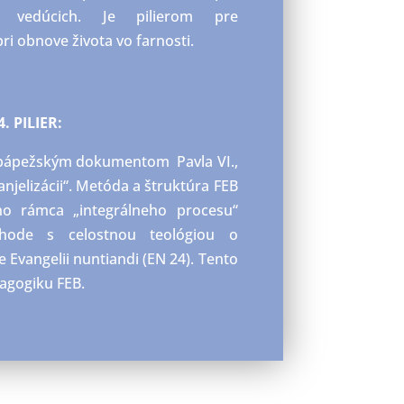
 vedúcich. Je pilierom pre
i obnove života vo farnosti.
4. PILIER:
 pápežským dokumentom Pavla VI.,
anjelizácii“. Metóda a štruktúra FEB
o rámca „integrálneho procesu“
zhode s celostnou teológiou o
je
Evangelii
nuntiandi
(EN 24). Tento
agogiku FEB.