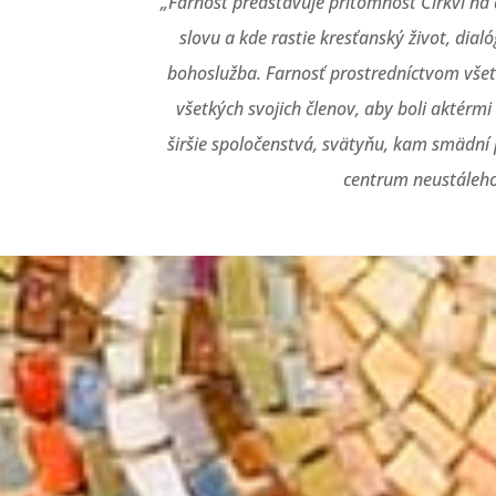
„Farnosť predstavuje prítomnosť Cirkvi na
slovu a kde rastie kresťanský život, dial
bohoslužba. Farnosť prostredníctvom všetk
všetkých svojich členov, aby boli aktérmi
širšie spoločenstvá, svätyňu, kam smädní p
centrum neustáleho