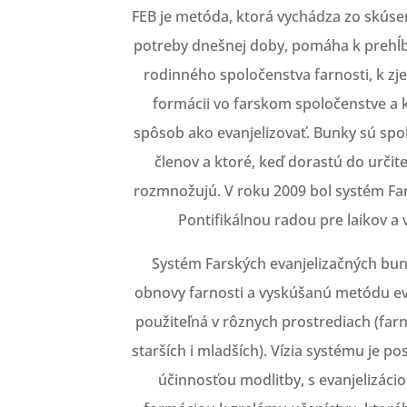
FEB je metóda, ktorá vychádza zo skúsen
potreby dnešnej doby, pomáha k prehĺbe
rodinného spoločenstva farnosti, k zje
formácii vo farskom spoločenstve a k
spôsob ako evanjelizovať. Bunky sú spo
členov a ktoré, keď dorastú do určitej 
rozmnožujú. V roku 2009 bol systém Far
Pontifikálnou radou pre laikov a 
Systém Farských evanjelizačných buni
obnovy farnosti a vyskúšanú metódu eva
použiteľná v rôznych prostrediach (farn
starších i mladších). Vízia systému je po
účinnosťou modlitby, s evanjelizáciou