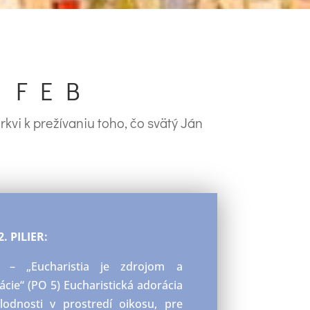
 FEB
vi k prežívaniu toho, čo svätý Ján
2. PILIER:
– „Eucharistia je zdrojom a
ácie“ (PO 5) Eucharistická adorácia
 plodnosti v prostredí
oikosu
, pre