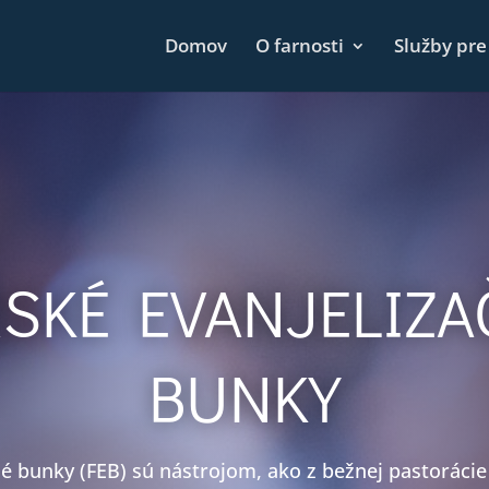
Domov
O farnosti
Služby pre
RSKÉ EVANJELIZA
BUNKY
é bunky (FEB) sú nástrojom, ako z bežnej pastorácie