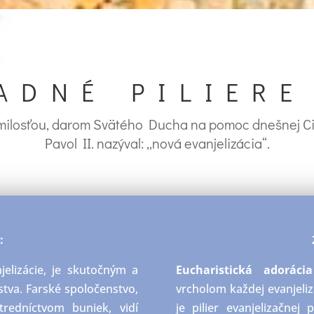
ADNÉ PILIERE
ilosťou, darom Svätého Ducha na pomoc dnešnej Cirk
Pavol II. nazýval: „nová evanjelizácia“.
:
jelizácie, je skutočným a
Eucharistická adorácia
tva. Farské spoločenstvo,
vrcholom každej evanjeliz
tredníctvom buniek, vidí
je pilier evanjelizačnej