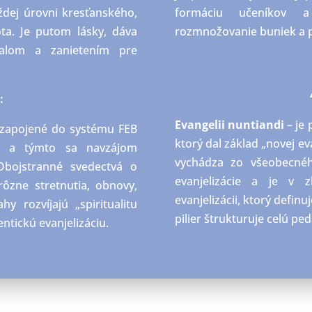
dej úrovni kresťanského,
formáciu učeníkov a
ota. Je
putom lásky, dáva
rozmnožovanie buniek a pr
ápalom a zanietením pre
:
Evangelii
nuntiandi
– je
 zapojené do systému FEB
ktorý dal základ „novej ev
, a týmto sa navzájom
vychádza zo všeobecnéh
Obojstranné svedectvá o
evanjelizácie a je v 
rôzne stretnutia, obnovy,
evanjelizácii, ktorý definu
y rozvíjajú „spiritualitu
pilier
štrukturuje
celú ped
ntickú evanjelizáciu.