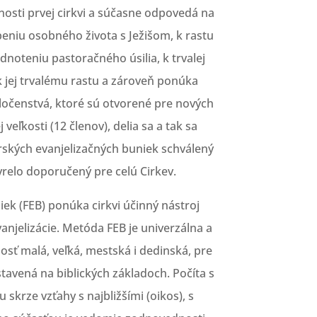
osti prvej cirkvi a súčasne odpovedá na
niu osobného života s Ježišom, k rastu
dnoteniu pastoračného úsilia, k trvalej
 jej trvalému rastu a zároveň ponúka
ločenstvá, ktoré sú otvorené pre nových
veľkosti (12 členov), delia sa a tak sa
ských evanjelizačných buniek schválený
vrelo doporučený pre celú Cirkev.
ek (FEB) ponúka cirkvi účinný nástroj
njelizácie. Metóda FEB je univerzálna a
osť malá, veľká, mestská i dedinská, pre
stavená na biblických základoch. Počíta s
 skrze vzťahy s najbližšími (oikos), s