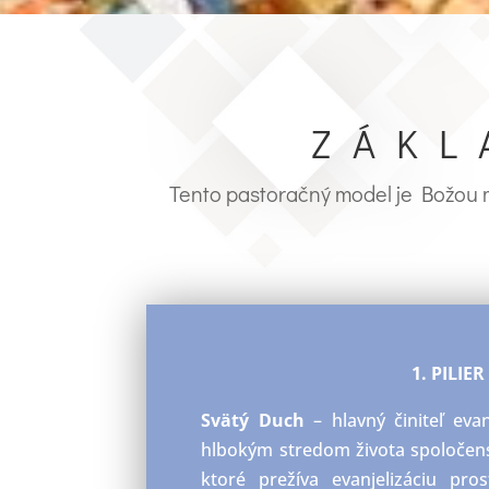
ZÁKL
Tento pastoračný model je Božou m
1. PILIER 
Svätý Duch
– hlavný činiteľ evan
hlbokým stredom života spoločens
ktoré prežíva evanjelizáciu pros