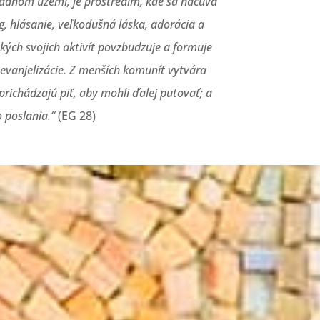
 danom území, je prostredím, kde sa načúva
óg, hlásanie, veľkodušná láska, adorácia a
ých svojich aktivít povzbudzuje a formuje
 evanjelizácie. Z menších komunít vytvára
richádzajú piť, aby mohli ďalej putovať; a
 poslania.“
(EG 28)