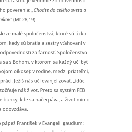
ho súčasťou je vedomie zodpovednosti
vho poverenia:
„Choďte do celého sveta a
níkov“
(Mt 28,19)
skrze malé spoločenstvá, ktoré sú úzko
m, kedy sú bratia a sestry vťahovaní v
odpovednosti za farnosť. Spoločenstvo
a sa s Bohom, v ktorom sa každý učí byť
ojom oikose): v rodine, medzi priateľmi,
áci. Ježiš nás učí evanjelizovať, „idúc
točňuje náš život. Preto sa systém FEB
 bunky, kde sa načerpáva, a život mimo
a odovzdáva.
 pápež František v Evangelii gaudium: