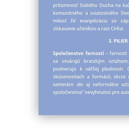
prítomnosť Svätého Ducha na kaž
komunitného a sviatostného živ
milosť žiť evanjelizáciu so z
získavanie učeníkov a rast Cirkvi.
3. PILIER 
Spoločenstvo farností
– farnosti
sa otvárajú bratským vzťahom
podnecujú k väčšej plodnosti. 
skúsenostiach a formácii, skrze 
semináre ale aj neformálne vzťah
spoločenstva“ nevyhnutnú pre aute