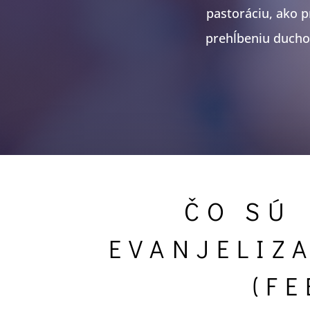
pastoráciu, ako p
prehĺbeniu duchov
ČO SÚ 
EVANJELIZ
(FE