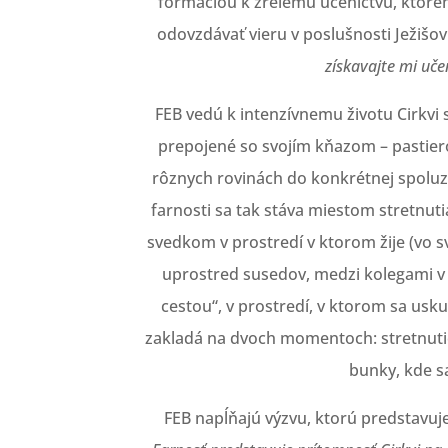
formáciou k zrelému učeníctvu, ktoré
odovzdávať vieru v poslušnosti Ježišo
získavajte mi uče
FEB vedú k intenzívnemu životu Cirkvi 
prepojené so svojím kňazom – pastiero
rôznych rovinách do konkrétnej spoluz
farnosti sa tak stáva miestom stretnuti
svedkom v prostredí v ktorom žije (vo sv
uprostred susedov, medzi kolegami v pr
cestou“, v prostredí, v ktorom sa usku
zakladá na dvoch momentoch: stretnutie
bunky, kde s
FEB napĺňajú výzvu, ktorú predstavuje